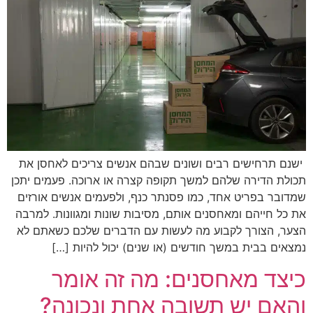
ישנם תרחישים רבים ושונים שבהם אנשים צריכים לאחסן את
תכולת הדירה שלהם למשך תקופה קצרה או ארוכה. פעמים יתכן
שמדובר בפריט אחד, כמו פסנתר כנף, ולפעמים אנשים אורזים
את כל חייהם ומאחסנים אותם, מסיבות שונות ומגוונות. למרבה
הצער, הצורך לקבוע מה לעשות עם הדברים שלכם כשאתם לא
נמצאים בבית במשך חודשים (או שנים) יכול להיות […]
כיצד מאחסנים: מה זה אומר
והאם יש תשובה אחת ונכונה?