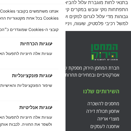
בתנאי לחות מוגברת עלול להביא להתעוותות רהיטי עץ, כמו גם
התפתחות נזקי עובש במקרים קיצוניים. גם אחסון בטמפרטורות
גבוהות מדי עלול לגרום לנזקים ועיוותים במוצרים שונים, כמו
Cookies בכל אחת מקטגוריות ההסכמה המפורטות בהמשך.
למשל רכיבי פלסטיק, שעווה, ויניל, וחומרים נוספים הרגישים […]
קובצי ה-Cookies שמוגדרים כ״הכרחיים״ נשמרים בדפדפן שלך, משום שהם חיוניים להפעלה הבסיסית של האתר....
עוגיות הכרחיות
עוגיות אלה חיוניות לתפעול הא
חברת המחסן הירוק מספקת שירותי אחסנה במיקומים
אטרקטיביים ובמחירים תחרותיים ושווים לכל כיס.
עוגיות פונקציונליות
שיפור הפונקציונליות והאישיות כ
השירותים שלנו
מחסנים להשכרה
עוגיות אנליטיות
אחסון תכולת דירה
מוצרי אריזה
ולשפר את החוויה. לכבות אותן.
אחסנה לעסקים