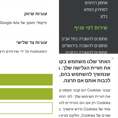
אחסון רהיטים
למחירון המלא
עוגיות שיווק
בלוג
פיקסלי מעקב של Facebook, Google Ads ורשתות פרסום המאפשרות להציג פרסומות רלוונטיות.
שירות לפי סניף
מחסנים להשכרה בתל אביב
עוגיות צד שלישי
מחסנים להשכרה בירושלים
המוטמעות על ידי שירותים חיצו
מחסנים להשכרה בנתניה
מחסנים להשכרה בקרית ענבים
האתר שלנו משתמש בקובצי Cookies כדי לשפר
אחסון תכולת דירה בתל אביב
את חוויית הגלישה שלך. ברירת המחדל היא
אחסון תכולת דירה בירושלים
שנמשיך להשתמש בהם, אבל תמיד תוכל לבחור
לכבות אותם אם תרצה.
צור קשר
קובצי Cookies הם קבצי טקסט קטנים שמאפשרים לאתרים לשפר
את חוויית השימוש שלך. לפי החוק, מותר לנו לשמור במכשיר שלך
טלפון: 077-9975203
Cookies רק אם הם הכרחיים להפעלה התקינה של האתר. לכל סוג
פקס: 02-9944331
אחר של Cookies נדרש אישורך. באתר זה נעשה שימוש בסוגים
סניף ירושלים- איזור תעשייה
שונים של Cookies, וחלקם מגיעים משירותים חיצוניים שמוטמעים
קיבוץ קריית ענבים