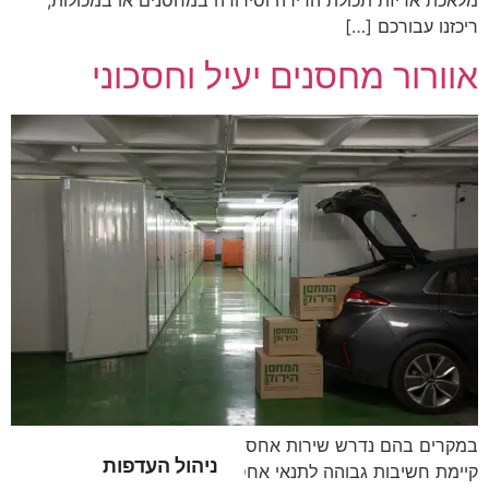
מלאכת אריזת תכולת הדירה וסידורה במחסנים או במכולות,
ריכזנו עבורכם […]
אוורור מחסנים יעיל וחסכוני
במקרים בהם נדרש שירות אחסון תכולת דירה, או כל ציוד אחר,
ניהול העדפות
קיימת חשיבות גבוהה לתנאי אחסון נאותים. כך למשל אחסון