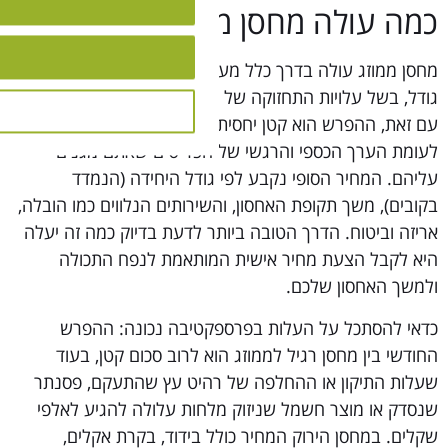
כמה עולה מחסן ממוזג?
מחסן ממוזג עולה בדרך כלל מעט יותר ממחסן רגיל באותו
גודל, בשל עלויות התחזוקה של מערכות המיזוג ובקרת הלחות.
עם זאת, ההפרש הוא קטן יחסית, ובמרבית המקרים הוא זניח
לעומת הערך הכספי והרגשי של הפריטים שאתם מגנים
עליהם. המחיר הסופי נקבע לפי גודל היחידה (הנמדד
בקובים), משך תקופת האחסון, והשירותים הנלווים כמו הובלה,
אריזה וביטוח. הדרך הטובה ביותר לדעת בדיוק כמה זה יעלה
היא לקבל הצעת מחיר אישית המותאמת לנפח התכולה
ולמשך האחסון שלכם.
כדאי להסתכל על העלות בפרספקטיבה נכונה: ההפרש
החודשי בין מחסן רגיל לממוזג הוא לרוב סכום קטן, בעוד
שעלות התיקון או ההחלפה של רהיט עץ שהתעקם, פסנתר
שנסדק או מוצר חשמל שניזוק מלחות עלולה להגיע לאלפי
שקלים. במחסן הירוק המחיר כולל בידוד, בקרת אקלים,