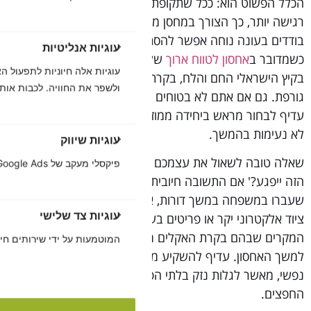
הכלל הפשוט הוא: ככל שתקופת האחסון ארוכה יותר והתכולה
רגישה יותר, כך הצורך במחסן ממוזג גדל. לאחסון של שבועות
בודדים בעונה נוחה אפשר להסתפק במחסן רגיל, אבל
עוגיות אנליטיות
כשמדובר ב
אחסון לטווח ארוך
של חודשים ושנים, או באחסון
בקיץ הישראלי החם והלח, בקרת אקלים הופכת להמלצה
ולשפר את החוויה. לכבות אותן
גורפת. גם אם אתם לא בטוחים לכמה זמן תזדקקו לאחסון,
עדיף לבחור מראש ביחידה ממוזגת ולחסוך לעצמכם הפתעות
לא נעימות בהמשך.
עוגיות שיווק
שאלה טובה לשאול את עצמכם היא: ‏'האם אצטער אם הפריט
פיקסלי מעקב של Facebook, Google Ads ורשתות פרסום המאפשרות להציג פרסומות רלוונטיות.
הזה ייפגע?' אם התשובה חיובית, מקומו במחסן ממוזג. רהיטים
שעברו במשפחה במשך דורות, אלבומי תמונות, ספרים ישנים,
עוגיות צד שלישי
ציוד אלקטרוני יקר או פריטים בעלי ערך רגשי הם בדיוק
המקרים שבהם בקרת האקלים מצדיקה את עצמה, ללא קשר
המוטמעות על ידי שירותים חיצו
למשך האחסון. עדיף להשקיע מעט יותר ולשמור על שקט
נפשי, מאשר לגלות נזק בלתי הפיך כשתחזרו לקחת את
החפצים.