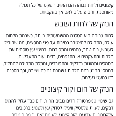
קיצוניים ולחות גבוהה הם האויב השקט של כל תכולה
מאוחסנת, והם פועלים לאט אך בעקביות.
הנזק של לחות ועובש
לחות גבוהה היא הסכנה המשמעותית ביותר. כשרמת הלחות
עולה, מתחילה להצטבר רטיבות על פני החפצים, מה שמוביל
לעובש, ריח טחב, כתמים והתפוררות. רהיטי עץ סופחים את
הלחות ומתעקמים או מתנפחים, בדים ועור מתעבשים,
מסמכים ותמונות נדבקים ומתפוררים, ומתכת מתחילה להחליד.
במחסן ממוזג רמת הלחות נשמרת נמוכה ויציבה, וכך הסכנה
הזו כמעט נעלמת.
הנזק של חום וקור קיצוניים
גם שינויי טמפרטורה חדים גובים מחיר. חום כבד עלול להמיס
דבקים, לעוות פלסטיק וויניל, לסדוק עץ ולפגוע ברכיבים
אלקטרוניים עדינים. קור קיצוני, לעומת זאת, הופך חומרים