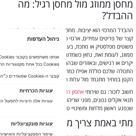
מחסן ממוזג מול מחסן רגיל: מה
ההבדל?
ההבדל המרכזי הוא יציבות. מחסן רגיל מתאים לאחסון לטווח
קצר של פריטים עמידים, ארגזי כלים, ציוד גינה, רהיטים
ניהול העדפות
פשוטים מפלסטיק או מתכת, בעיקר בעונות מעבר. מחסן
ממוזג, לעומת זאת, נחוץ כשמדובר באחסון ארוך טווח, בפריטים
יקרים או רגישים, ובאזורים שבהם הלחות והחום קיצוניים. אם
Cookies בכל אחת מקטגוריות ההסכמה המפורטות בהמשך.
התכולה שלכם כוללת אפילו כמה פריטים רגישים, ההפרש
קובצי ה-Cookies שמוגדרים כ״הכרחיים״ נשמרים בדפדפן שלך, משום שהם חיוניים להפעלה הבסיסית של האתר....
הקטן במחיר מתגמד מול עלות הנזק האפשרי.
עוגיות הכרחיות
חשוב לזכור: גם שירותי
אחסון רהיטים
איכותיים מתבססים על
תנאי אקלים נכונים, מפני שריהוט הוא בדיוק סוג התכולה
עוגיות אלה חיוניות לתפעול ה
שנפגע ראשון מלחות ומשינויי טמפרטורה.
מתי באמת צריך מחסן ממוזג?
עוגיות פונקציונליות
שיפור הפונקציונליות והאישיות 