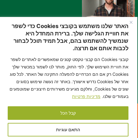
האתר שלנו משתמש בקובצי Cookies כדי לשפר
את חוויית הגלישה שלך. ברירת המחדל היא
שנמשיך להשתמש בהם, אבל תמיד תוכל לבחור
שקד אוחנה
לכבות אותם אם תרצה.
היי אני שקד אוחנה, מנהל בכיר ויועץ אחסנה במחסן הירוק.
קובצי Cookies הם קבצי טקסט קטנים שמאפשרים לאתרים לשפר
תמיד האמנתי שחפצים הם הרבה יותר ממקום שהם תופסים,
את חוויית השימוש שלך. לפי החוק, מותר לנו לשמור במכשיר שלך
Cookies רק אם הם הכרחיים להפעלה התקינה של האתר. לכל סוג
הם זיכרונות, סיפורים וחלק מהחיים שלנו. אני אוהב ללוות
אחר של Cookies נדרש אישורך. באתר זה נעשה שימוש בסוגים
אנשים ברגעי מעבר ושינוי, ולהעניק שירות אישי, סבלני
שונים של Cookies, וחלקם מגיעים משירותים חיצוניים שמוטמעים
ואכפתי שנותן שקט נפשי אמיתי.
בעמודים שלנו.
מדיניות פרטיות
קבל הכל
מידע נוסף שיכול לעניין אותך
התאם עוגיות