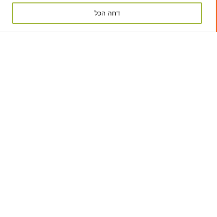
דחה הכל
Self Storage בישראל: מה
זה, איך זה עובד ולמי זה
מתאים