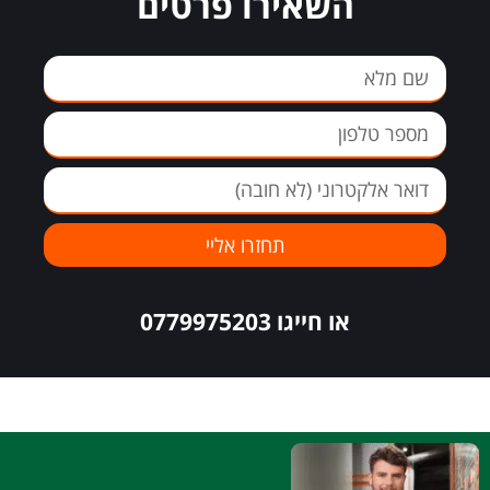
השאירו פרטים
תחזרו אליי
או חייגו 0779975203