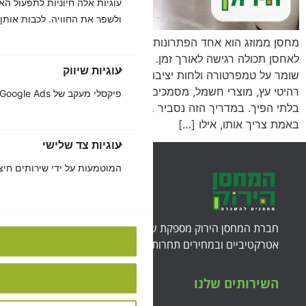
ולשפר את החוויה. לכבות אותן.
מחסן ממוזג הוא אחד הפתרונות החשובים ביותר לכל מי שצריך
לאחסן תכולה רגישה לאורך זמן. בניגוד למחסן רגיל, מחסן ממוזג
עוגיות שיווק
שומר על טמפרטורה ולחות יציבות לאורך כל השנה, וכך מגן על
רהיטי עץ, מוצרי חשמל, מסמכים ופריטים יקרי ערך מפני נזק
פיקסלי מעקב של Facebook, Google Ads ורשתות פרסום המאפשרות להציג פרסומות רלוונטיות.
בלתי הפיך. במדריך הזה נסביר בדיוק מהו מחסן ממוזג, מתי
באמת צריך אותו, אילו […]
עוגיות צד שלישי
המוטמעות על ידי שירותים חיצו
חברת המחסן הירוק מספקת שירותי אחסנה במיקומים
אטרקטיביים ובמחירים תחרותיים ושווים לכל כיס.
השירותים שלנו