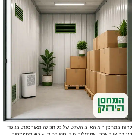
לחות במחסן היא האויב השקט של כל תכולה מאוחסנת. בניגוד
לגניבה או לשבר, שמתגלים מיד, נזקי לחות ועובש מתפתחים