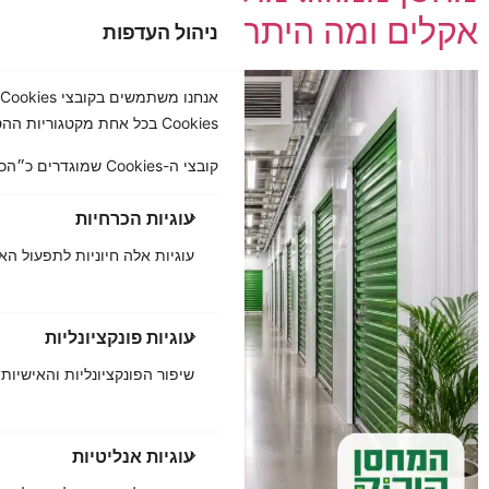
אקלים ומה היתרון לתכולה
ניהול העדפות
Cookies בכל אחת מקטגוריות ההסכמה המפורטות בהמשך.
קובצי ה-Cookies שמוגדרים כ״הכרחיים״ נשמרים בדפדפן שלך, משום שהם חיוניים להפעלה הבסיסית של האתר....
עוגיות הכרחיות
עוגיות אלה חיוניות לתפעול הא
עוגיות פונקציונליות
שיפור הפונקציונליות והאישיות כ
עוגיות אנליטיות